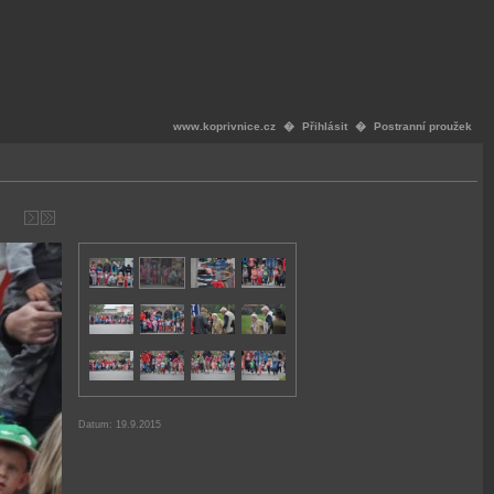
www.koprivnice.cz
�
Přihlásit
�
Postranní proužek
Datum: 19.9.2015