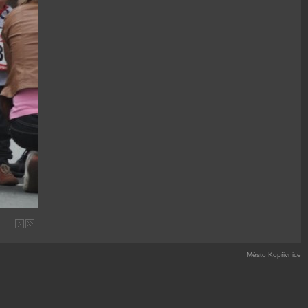
Město Kopřivnice