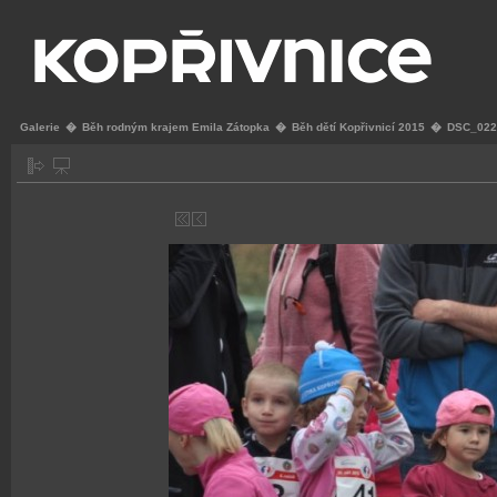
Galerie
�
Běh rodným krajem Emila Zátopka
�
Běh dětí Kopřivnicí 2015
�
DSC_022