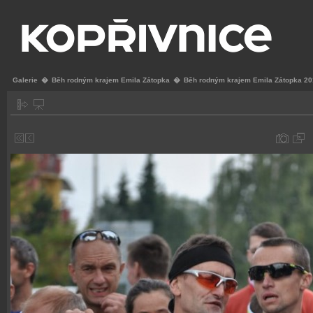
Galerie
�
Běh rodným krajem Emila Zátopka
�
Běh rodným krajem Emila Zátopka 2