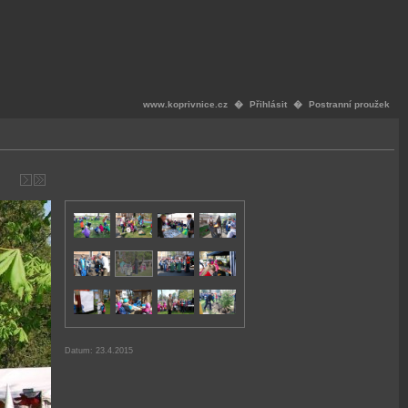
www.koprivnice.cz
�
Přihlásit
�
Postranní proužek
Datum: 23.4.2015