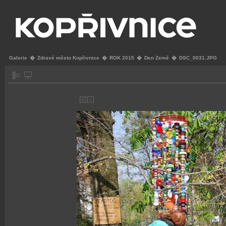
Galerie
�
Zdravé město Kopřivnice
�
ROK 2015
�
Den Země
�
DSC_0031.JPG