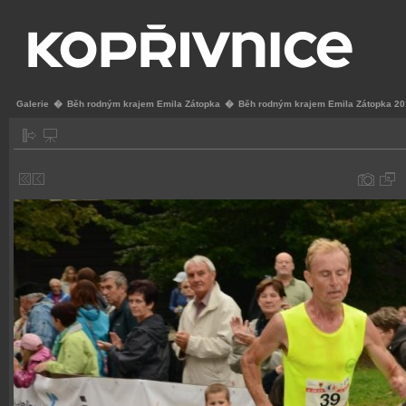
Galerie
�
Běh rodným krajem Emila Zátopka
�
Běh rodným krajem Emila Zátopka 2