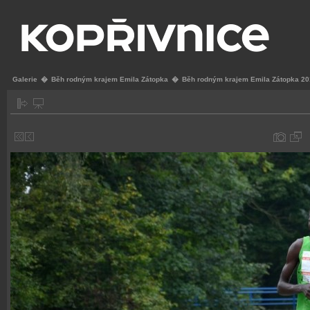
Galerie
�
Běh rodným krajem Emila Zátopka
�
Běh rodným krajem Emila Zátopka 2