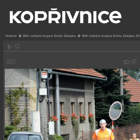
Galerie
�
Běh rodným krajem Emila Zátopka
�
Běh rodným krajem Emila Zátopka 2