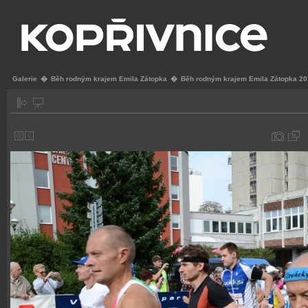
Galerie
�
Běh rodným krajem Emila Zátopka
�
Běh rodným krajem Emila Zátopka 2