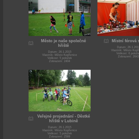
Město je naše společné
Místní férová
hřiště
Datum: 26.1.201
Vlastník: Město Kopř
Datum: 26.1.2015
Velikost: 6 polož
Vlastník: Město Kopřivnice
Zobrazení: 2643
Velikost: 5 položek
Zobrazení: 2404
Veřejné projednání - Děstké
hřiště v Lubině
Datum: 26.1.2015
Vlastník: Město Kopřivnice
Velikost: 5 položek
Zobrazení: 2569