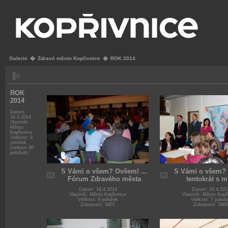
Galerie
�
Zdravé město Kopřivnice
�
ROK 2014
ROK
2014
Datum:
16.4.2014
Vlastník:
Město
Kopřivnice
Velikost: 9
položek
(celkem 66
položek)
S Vámi o všem? Ovšem! ...
S Vámi o všem? 
Fórum Zdravého města
tentokrát s m
Datum: 16.4.2014
Datum: 16.4.201
Vlastník: Město Kopřivnice
Vlastník: Město Kopř
Velikost: 9 položek
Velikost: 7 polož
Zobrazení: 3407
Zobrazení: 3660