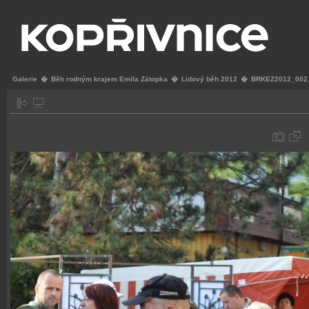
Galerie
�
Běh rodným krajem Emila Zátopka
�
Lidový běh 2012
�
BRKEZ2012_002.