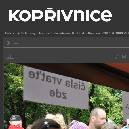
Galerie
�
Běh rodným krajem Emila Zátopka
�
Běh dětí Kopřivnicí 2012
�
BRKEZ20