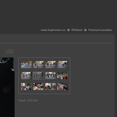
www.koprivnice.cz
�
Přihlásit
�
Postranní proužek
Datum: 15.9.2012