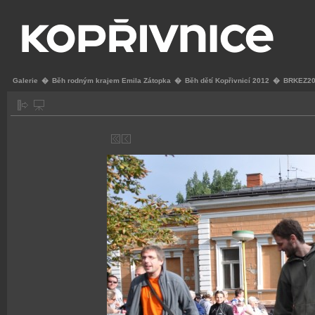
Galerie
�
Běh rodným krajem Emila Zátopka
�
Běh dětí Kopřivnicí 2012
�
BRKEZ20