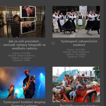
Jak se volí prezident -
Vystoupení zahraničních
vernisáž výstavy fotografií ve
souborů
vestibulu radnice
Datum: 23.8.2008
Vlastník: Město Kopřivnice
Datum: 23.8.2008
Velikost: 44 položky
Vlastník: Město Kopřivnice
Zobrazení: 17621
Velikost: 11 položek
Zobrazení: 16591
Vystoupení hudební skupiny
Support Lesbiens
Projížďka ve veteránech a