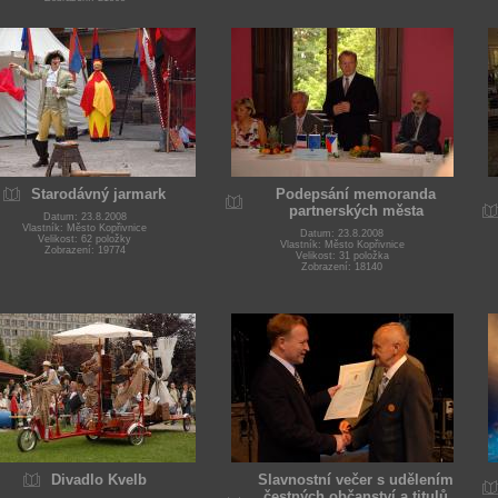
Starodávný jarmark
Podepsání memoranda
partnerských města
Datum: 23.8.2008
Vlastník: Město Kopřivnice
Datum: 23.8.2008
Velikost: 62 položky
Vlastník: Město Kopřivnice
Zobrazení: 19774
Velikost: 31 položka
Zobrazení: 18140
Divadlo Kvelb
Slavnostní večer s udělením
čestných občanství a titulů