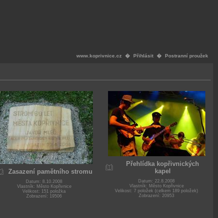
www.koprivnice.cz
�
Přihlásit
�
Postranní proužek
Přehlídka kopřivnických
kapel
Zasazení pamětního stromu
Datum: 22.8.2008
Datum: 8.10.2008
Vlastník: Město Kopřivnice
Vlastník: Město Kopřivnice
Velikost: 7 položek (celkem 189 položek)
Velikost: 151 položka
Zobrazení: 20953
Zobrazení: 19506