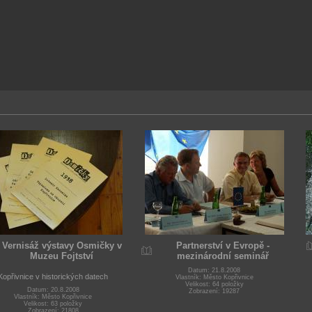
Vernisáž výstavy Osmičky v
Partnerství v Evropě -
Muzeu Fojtství
mezinárodní seminář
Datum: 21.8.2008
Kopřivnice v historických datech
Vlastník: Město Kopřivnice
Velikost: 64 položky
Datum: 20.8.2008
Zobrazení: 19287
Vlastník: Město Kopřivnice
Velikost: 63 položky
Zobrazení: 21808