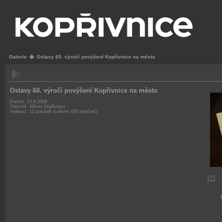
Galerie
�
Oslavy 60. výročí povýšení Kopřivnice na město
Oslavy 60. výročí povýšení Kopřivnice na město
Datum: 23.8.2008
Vlastník: Město Kopřivnice
Velikost: 12 položek (celkem 850 položek)