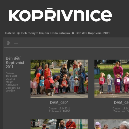
Galerie
�
Běh rodným krajem Emila Zátopka
�
Běh dětí Kopřivnicí 2011
Běh dětí
Kopřivnicí
2011
Datum:
19.9.2011
Vlastník:
Město
Kopřivnice
Velikost: 62
položky
DAM_0204
DAM_02
Datum: 17.9.2011
Datum: 17.9.
Zobrazení: 10900
Zobrazení: 