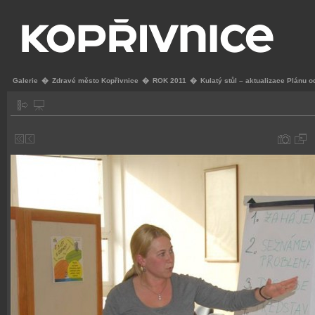
Galerie
�
Zdravé město Kopřivnice
�
ROK 2011
�
Kulatý stůl – aktualizace Plánu